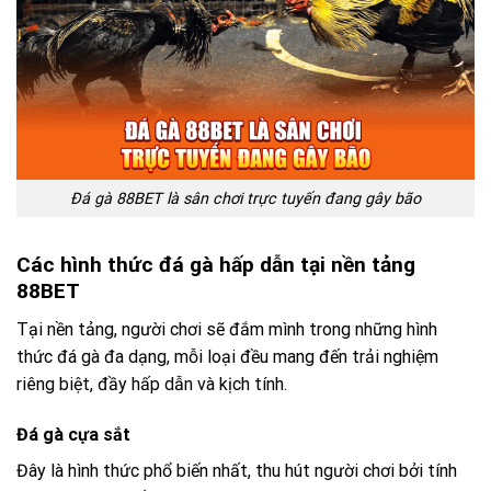
Đá gà 88BET là sân chơi trực tuyến đang gây bão
Các hình thức đá gà hấp dẫn tại nền tảng
88BET
Tại nền tảng, người chơi sẽ đắm mình trong những hình
thức đá gà đa dạng, mỗi loại đều mang đến trải nghiệm
riêng biệt, đầy hấp dẫn và kịch tính.
Đá gà cựa sắt
Đây là hình thức phổ biến nhất, thu hút người chơi bởi tính