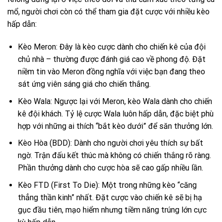
mổ, người chơi còn có thể tham gia đặt cược với nhiều kèo
hấp dẫn:
Kèo Meron: Đây là kèo cược dành cho chiến kê của đội
chủ nhà – thường được đánh giá cao về phong độ. Đặt
niềm tin vào Meron đồng nghĩa với việc bạn đang theo
sát ứng viên sáng giá cho chiến thắng.
Kèo Wala: Ngược lại với Meron, kèo Wala dành cho chiến
kê đội khách. Tỷ lệ cược Wala luôn hấp dẫn, đặc biệt phù
hợp với những ai thích “bắt kèo dưới” để săn thưởng lớn.
Kèo Hòa (BDD): Dành cho người chơi yêu thích sự bất
ngờ. Trận đấu kết thúc mà không có chiến thắng rõ ràng.
Phần thưởng dành cho cược hòa sẽ cao gấp nhiều lần.
Kèo FTD (First To Die): Một trong những kèo “căng
thẳng thần kinh” nhất. Đặt cược vào chiến kê sẽ bị hạ
gục đầu tiên, mạo hiểm nhưng tiềm năng trúng lớn cực