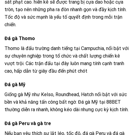
sát phạt cao. hiến kê sẽ được trang bị cựa dao hoặc cựa
tròn, tạo nên những pha ra đòn nhanh gọn và đầy kịch tính.
Tốc độ và sức mạnh là yếu tố quyết định trong mỗi trận
chiến.
Đá gà Thomo
Thomo là đấu trường danh tiếng tại Campuchia, nổi bật với
sự chuyên nghiệp trong tổ chức và chất lượng chiến kê
vượt trội. Các trận đấu tại đây luôn mang tính cạnh tranh
cao, hấp dẫn từ giây đầu đến phút chót
Đá gà Mỹ
Giống gà Mỹ như Kelso, Roundhead, Hatch nổi bật với sức
bền và khả năng tấn công bất ngờ. Đá gà Mỹ tại 88BET
thường diễn ra nhanh, không kéo dài nhưng cực kỳ kịch tính.
Đá gà Peru và gà tre
Nếu bạn yêu thích sự lắt léo, tốc độ, đá gà Peru và đá gà