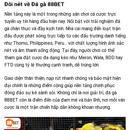
Đôi nét về Đá gà 88BET
Nền tảng này là một trong những sân chơi cá cược trực
tuyến uy tín hàng đầu hiện nay. Nổi bật với trải nghiệm đá
gà chân thực và đầy kịch tính. Nhà cái mang đến loạt trận
đấu được phát sóng trực tiếp từ các đấu trường danh tiếng
như Thomo, Philippines, Peru… với chất lượng hình ảnh sắc
nét và âm thanh sống động. Tại đây, người chơi có thể
tham gia đặt cược đa dạng kèo như Meron, Wala, BDD hay
FTD cùng tỷ lệ thưởng cạnh tranh, dễ trúng lớn.
Giao diện thân thiện, nạp rút nhanh chóng và bảo mật hiện
đại chính là những điểm cộng giúp nền tảng chinh phục
đông đảo sư kê sành sỏi. Không chỉ là nơi giải trí, đá gà
88BET còn là điểm đến của đam mê và bản lĩnh, nơi mỗi ván
cược là một trận chiến hấp dẫn không khoan nhượng.