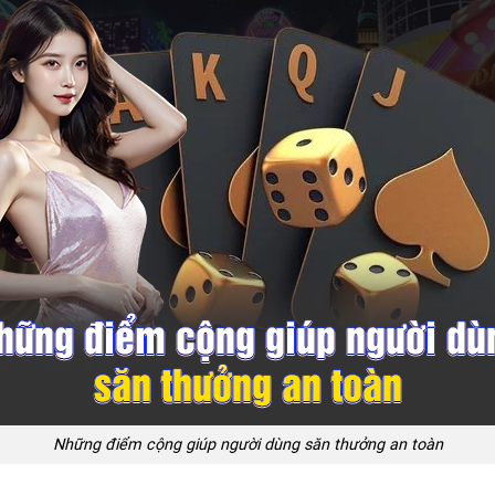
Những điểm cộng giúp người dùng săn thưởng an toàn