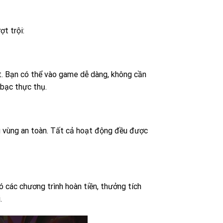
t trội:
et. Bạn có thể vào game dễ dàng, không cần
 bạc thực thụ.
g vùng an toàn. Tất cả hoạt động đều được
 các chương trình hoàn tiền, thưởng tích
.