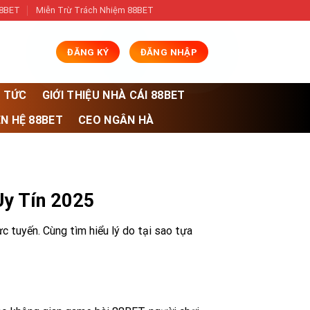
88BET
Miễn Trừ Trách Nhiệm 88BET
ĐĂNG KÝ
ĐĂNG NHẬP
N TỨC
GIỚI THIỆU NHÀ CÁI 88BET
ÊN HỆ 88BET
CEO NGÂN HÀ
Uy Tín 2025
 tuyến. Cùng tìm hiểu lý do tại sao tựa