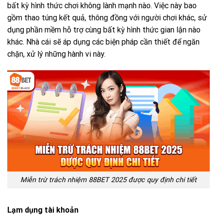
bất kỳ hình thức chơi không lành mạnh nào. Việc này bao
gồm thao túng kết quả, thông đồng với người chơi khác, sử
dụng phần mềm hỗ trợ cùng bất kỳ hình thức gian lận nào
khác. Nhà cái sẽ áp dụng các biện pháp cần thiết để ngăn
chặn, xử lý những hành vi này.
Miễn trừ trách nhiệm 88BET 2025 được quy định chi tiết
Lạm dụng tài khoản