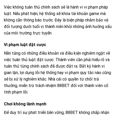
Việc không tuân thủ chính sách sẽ là hành vi vi phạm pháp
luật. Nếu phát hiện, hệ thống sẽ khóa tài khoản game mà
không cần thông báo trước. Đây là biện pháp nhằm bảo vệ
đối tượng dưới tuổi vị thành niên khỏi những ảnh hưởng xấu
của môi trường trực tuyến.
Vi phạm luật đặt cược
Nền tảng có những điều khoản và điều kiện nghiêm ngặt về
việc tuân thủ luật đặt cược. Thành viên cần phải hiểu rõ và
tuân thủ từng chính sách đã được đặt ra. Bất kỳ hành vi
gian lận, lợi dụng lỗi hệ thống hay vi phạm quy tắc nào cũng
sẽ bị xử lý nghiêm khắc. Nhà cái có quyền từ chối trả
thưởng, miễn trừ trách nhiệm 88BET đối với thành viên cố
tình phạm lỗi.
Chơi không lành mạnh
Để duy trì sự phát triển bền vững, 88BET không chấp nhận