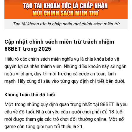
Tạo tài khoản tức là chấp nhận mọi chính sách miễn trừ
Cập nhật chính sách miễn trừ trách nhiệm
88BET trong 2025
Hiểu rõ các chính sách miễn nghĩa vụ là chìa khóa bảo vệ
quyền lợi cá nhân thành viên. Những điều khoản này sẽ ngăn
ngừa vi phạm, duy trì môi trường cá cược an toàn, lành
mạnh. Hãy cùng đi sâu vào từng quy định chi tiết bên dưới.
Không tuân thủ độ tuổi
Một trong những quy định quan trọng nhất tại 88BET là yêu
cầu về độ tuổi. Nhà cái yêu cầu người chơi phải đủ 18 tuổi
mới được tham gia các trò chơi đổi thưởng online. Một số
game còn tăng giới hạn tối thiểu là 21.