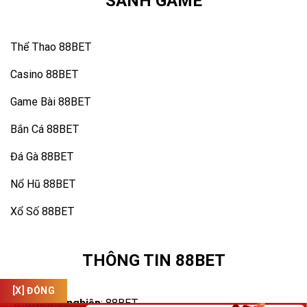
SẢNH GAME
Thể Thao 88BET
Casino 88BET
Game Bài 88BET
Bắn Cá 88BET
Đá Gà 88BET
Nổ Hũ 88BET
Xổ Số 88BET
THÔNG TIN
88BET
[X] ĐÓNG
Tên doanh nghiệp
:
88BET