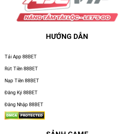
HƯỚNG DẪN
Tải App 88BET
Rút Tiền 88BET
Nạp Tiền 88BET
Đăng Ký 88BET
Đăng Nhập 88BET