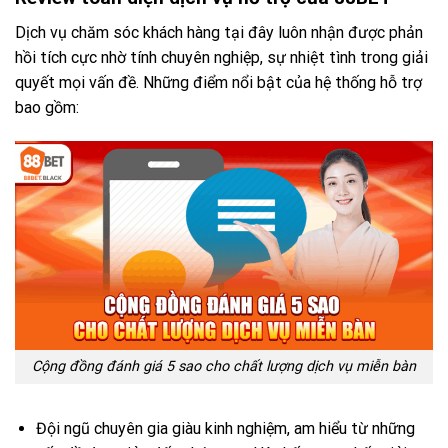
Dịch vụ chăm sóc khách hàng tại đây luôn nhận được phản
hồi tích cực nhờ tính chuyên nghiệp, sự nhiệt tình trong giải
quyết mọi vấn đề. Những điểm nổi bật của hệ thống hỗ trợ
bao gồm:
Cộng đồng đánh giá 5 sao cho chất lượng dịch vụ miễn bàn
Đội ngũ chuyên gia giàu kinh nghiệm, am hiểu từ những