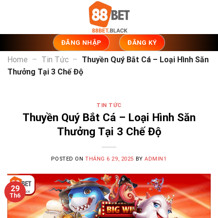
Skip
to
content
ĐĂNG NHẬP
ĐĂNG KÝ
Home
–
Tin Tức
–
Thuyền Quý Bắt Cá – Loại Hình Săn
Thưởng Tại 3 Chế Độ
TIN TỨC
Thuyền Quý Bắt Cá – Loại Hình Săn
Thưởng Tại 3 Chế Độ
POSTED ON
THÁNG 6 29, 2025
BY
ADMIN1
29
Th6