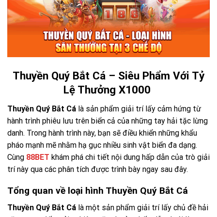
Thuyền Quý Bắt Cá – Siêu Phẩm Với Tỷ
Lệ Thưởng X1000
Thuyền Quý Bắt Cá
là sản phẩm giải trí lấy cảm hứng từ
hành trình phiêu lưu trên biển cả của những tay hải tặc lừng
danh. Trong hành trình này, bạn sẽ điều khiển những khẩu
pháo mạnh mẽ nhằm hạ gục nhiều sinh vật biển đa dạng.
Cùng
88BET
khám phá chi tiết nội dung hấp dẫn của trò giải
trí này qua các phân tích được trình bày ngay sau đây.
Tổng quan về loại hình Thuyền Quý Bắt Cá
Thuyền Quý Bắt Cá
là một sản phẩm giải trí lấy chủ đề hải