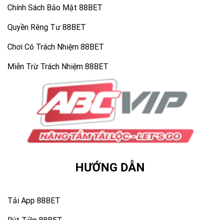
Chính Sách Bảo Mật 88BET
Quyền Rêng Tư 88BET
Chơi Có Trách Nhiệm 88BET
Miễn Trừ Trách Nhiệm 88BET
HƯỚNG DẪN
Tải App 88BET