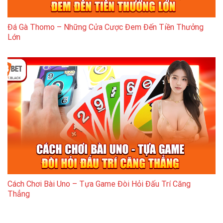
Đá Gà Thomo – Những Cửa Cược Đem Đến Tiền Thưởng
Lớn
Cách Chơi Bài Uno – Tựa Game Đòi Hỏi Đấu Trí Căng
Thẳng