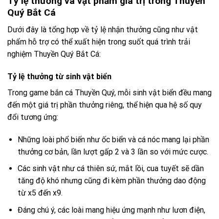
Tỷ lệ thưởng và vật phẩm giá trị trong Thuyền
Quý Bắt Cá
Dưới đây là tổng hợp về tỷ lệ nhận thưởng cũng như vật
phẩm hỗ trợ có thể xuất hiện trong suốt quá trình trải
nghiệm Thuyền Quý Bắt Cá:
Tỷ lệ thưởng từ sinh vật biển
Trong game bắn cá Thuyền Quý, mỗi sinh vật biển đều mang
đến một giá trị phần thưởng riêng, thể hiện qua hệ số quy
đổi tương ứng:
Những loài phổ biến như ốc biển và cá nóc mang lại phần
thưởng cơ bản, lần lượt gấp 2 và 3 lần so với mức cược.
Các sinh vật như cá thiên sứ, mắt lồi, cua tuyết sẽ dần
tăng độ khó nhưng cũng đi kèm phần thưởng dao động
từ x5 đến x9.
Đáng chú ý, các loài mang hiệu ứng mạnh như lươn điện,