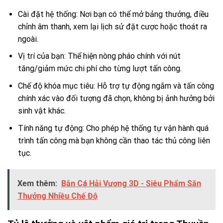
Cài đặt hệ thống: Nơi bạn có thể mở bảng thưởng, điều
chỉnh âm thanh, xem lại lịch sử đặt cược hoặc thoát ra
ngoài.
Vị trí của bạn: Thể hiện nòng pháo chính với nút
tăng/giảm mức chi phí cho từng lượt tấn công.
Chế độ khóa mục tiêu: Hỗ trợ tự động ngắm và tấn công
chính xác vào đối tượng đã chọn, không bị ảnh hưởng bởi
sinh vật khác.
Tính năng tự động: Cho phép hệ thống tự vận hành quá
trình tấn công mà bạn không cần thao tác thủ công liên
tục.
Xem thêm:
Bắn Cá Hải Vương 3D - Siêu Phẩm Săn
Thưởng Nhiều Chế Độ