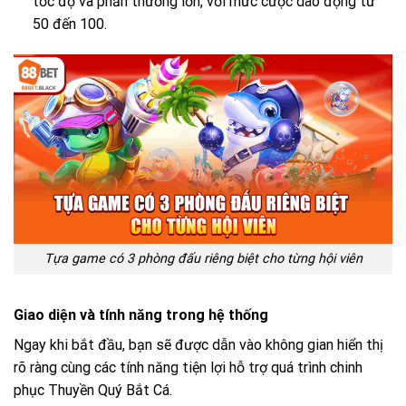
tốc độ và phần thưởng lớn, với mức cược dao động từ
50 đến 100.
Tựa game có 3 phòng đấu riêng biệt cho từng hội viên
Giao diện và tính năng trong hệ thống
Ngay khi bắt đầu, bạn sẽ được dẫn vào không gian hiển thị
rõ ràng cùng các tính năng tiện lợi hỗ trợ quá trình chinh
phục Thuyền Quý Bắt Cá.